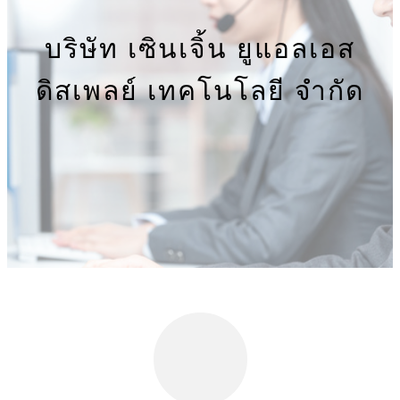
บริษัท เซินเจิ้น ยูแอลเอส
ดิสเพลย์ เทคโนโลยี จำกัด