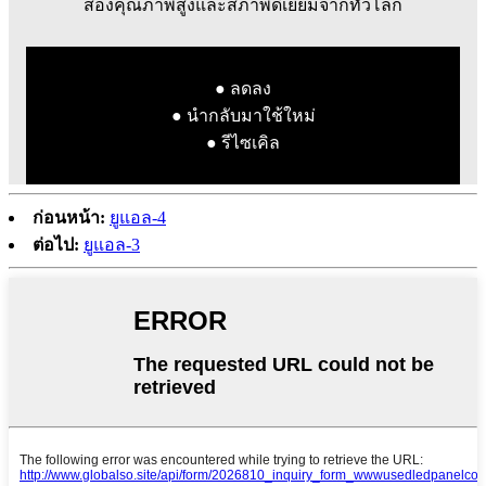
สองคุณภาพสูงและสภาพดีเยี่ยมจากทั่วโลก
● ลดลง
● นำกลับมาใช้ใหม่
● รีไซเคิล
ก่อนหน้า:
ยูแอล-4
ต่อไป:
ยูแอล-3