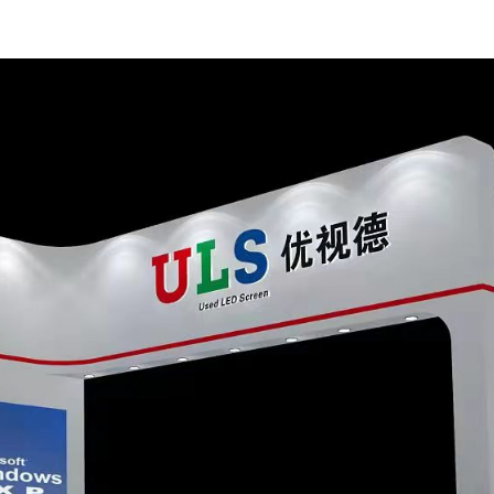
บริษัท Shenzhen ULS D
จอ LED มือสองระดับ
ปัจจุบันบริษัทของเร
ที่มีความเชี่ยวชาญ โ
Dicolor, Unilumin) ที
สมบูรณ์และมีเสถียร
จอ LED มือสองทุกชุดท
ดูแลรักษาอย่างดี ไม
เนื่อง